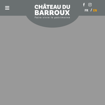
Skip
to
Toggle
FR
EN
content
Navigation
The castle
The castle
Tours
castle tour
Seminars and events
Fossils exhibition
distillery guided tour
Contact
Distillery
Master class & Trainings
Our whisky
The team
The Chapel
Fossils exhibition
Events